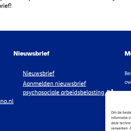
rief!
Nieuwsbrief
M
Nieuwsbrief
Be
ov
Aanmelden nieuwsbrief
psychosociale arbeidsbelasting
no.nl
Om de beste 
informatie o
deze technol
verwerken. A