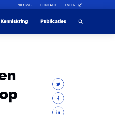
NIEUWS
CONTACT
TNO.NL
Kenniskring
Publicaties
 en
 op