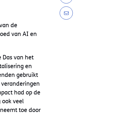
 van de
loed van AI en
e Das van het
talisering en
enden gebruikt
t veranderingen
mpact had op de
 ook veel
 neemt toe door