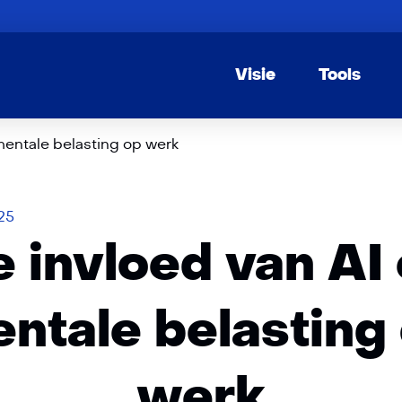
Visie
Tools
mentale belasting op werk
25
 invloed van AI
ntale belasting
werk