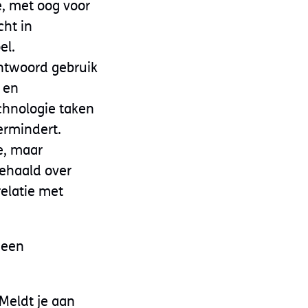
, met oog voor
cht in
el.
antwoord gebruik
 en
chnologie taken
ermindert.
e, maar
gehaald over
elatie met
 een
Meldt je aan