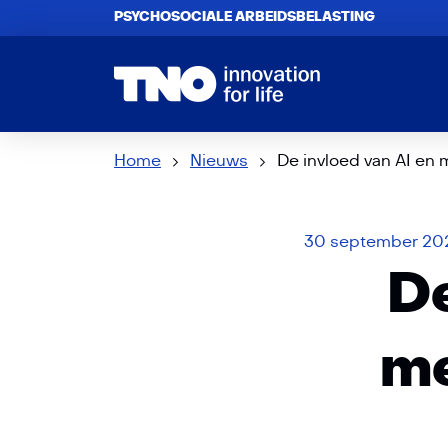
PSYCHOSOCIALE ARBEIDSBELASTING
Home
Nieuws
De invloed van AI en 
30 september 20
De
me