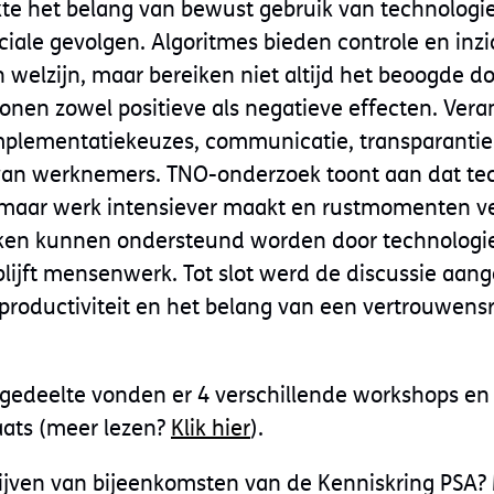
te het belang van bewust gebruik van technologie
ociale gevolgen. Algoritmes bieden controle en inzi
 welzijn, maar bereiken niet altijd het beoogde do
 tonen zowel positieve als negatieve effecten. Ver
mplementatiekeuzes, communicatie, transparantie
van werknemers. TNO-onderzoek toont aan dat te
 maar werk intensiever maakt en rustmomenten v
n kunnen ondersteund worden door technologi
ijft mensenwerk. Tot slot werd de discussie aan
productiviteit en het belang van een vertrouwensr
 gedeelte vonden er 4 verschillende workshops en
aats (meer lezen?
Klik hier
).
ijven van bijeenkomsten van de Kenniskring PSA? 