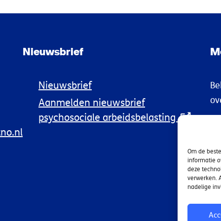
Nieuwsbrief
M
Nieuwsbrief
Be
ov
Aanmelden nieuwsbrief
psychosociale arbeidsbelasting
no.nl
Om de beste 
informatie o
deze technol
verwerken. A
nadelige in
Acc