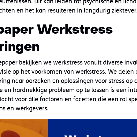
urtenissen. Dit kan leiden tot psychische en lich
hten en het kan resulteren in langdurig ziekteve
paper Werkstress
ringen
paper bekijken we werkstress vanuit diverse inv
isie op het voorkomen van werkstress. We delen 
ing naar oorzaken en oplossingen voor stress op 
 en hardnekkige probleem op te lossen is een int
cht voor álle factoren en facetten die een rol spe
ams en werkgevers.