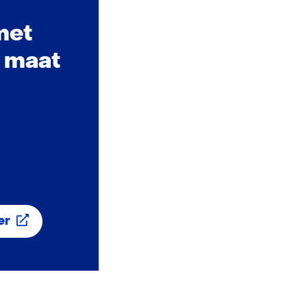
met
 maat
er