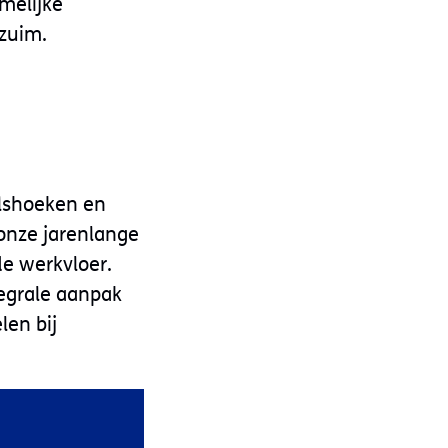
amelijke
rzuim.
alshoeken en
onze jarenlange
de werkvloer.
egrale aanpak
len bij