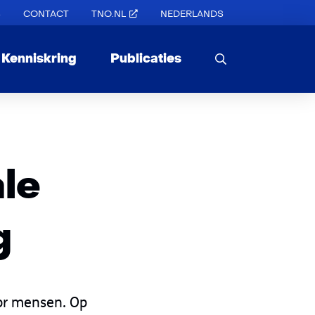
S
CONTACT
TNO.NL
NEDERLANDS
Kenniskring
Publicaties
le
g
or mensen. Op