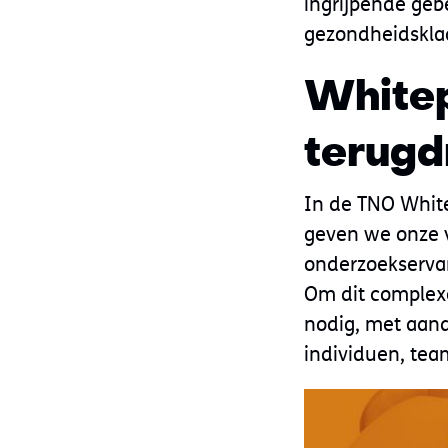
ingrijpende gebe
gezondheidsklac
White
terugd
In de TNO White
geven we onze v
onderzoekservar
Om dit complexe
nodig, met aanda
individuen, te